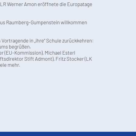
er LR Werner Amon eröffnete die Europatage
m Haus Raumberg-Gumpenstein willkommen
Vortragende in „ihre“ Schule zurückkehren:
orums begrüßen.
er (EU-Kommission), Michael Esterl
sdirektor Stift Admont), Fritz Stocker (LK
iele mehr.