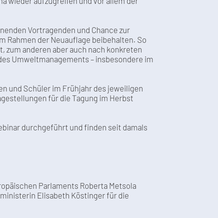
a wieder aufzugreifen und vor allem der
annenden Vortragenden und Chance zur
im Rahmen der Neuauflage beibehalten. So
ert, zum anderen aber auch nach konkreten
nd des Umweltmanagements – insbesondere im
en und Schüler im Frühjahr des jeweiligen
agestellungen für die Tagung im Herbst
inar durchgeführt und finden seit damals
ropäischen Parlaments Roberta Metsola
nisterin Elisabeth Köstinger für die