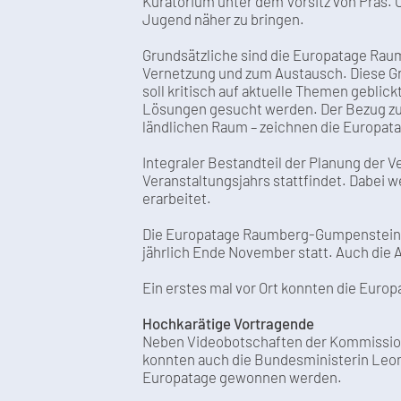
Kuratorium unter dem Vorsitz von Präs. 
Jugend näher zu bringen.
Grundsätzliche sind die Europatage Rau
Vernetzung und zum Austausch. Diese Gr
soll kritisch auf aktuelle Themen gebli
Lösungen gesucht werden. Der Bezug zur
ländlichen Raum – zeichnen die Europa
Integraler Bestandteil der Planung der V
Veranstaltungsjahrs stattfindet. Dabei 
erarbeitet.
Die Europatage Raumberg-Gumpenstein wu
jährlich Ende November statt. Auch die A
Ein erstes mal vor Ort konnten die Eur
Hochkarätige Vortragende
Neben Videobotschaften der Kommissions
konnten auch die Bundesministerin Leon
Europatage gewonnen werden.