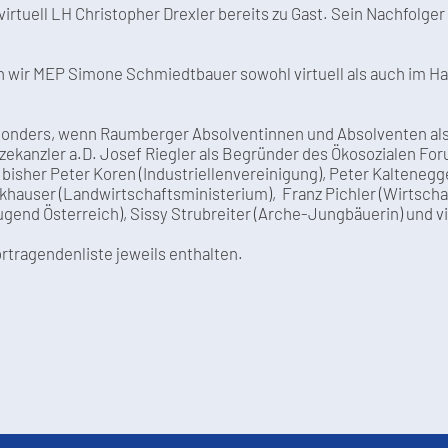
virtuell LH Christopher Drexler bereits zu Gast. Sein Nachfolg
ten wir MEP Simone Schmiedtbauer sowohl virtuell als auch i
sonders, wenn Raumberger Absolventinnen und Absolventen als 
Vizekanzler a.D. Josef Riegler als Begründer des Ökosozialen F
isher Peter Koren (Industriellenvereinigung), Peter Kaltenegg
hauser (Landwirtschaftsministerium), Franz Pichler (Wirtschaft
ugend Österreich), Sissy Strubreiter (Arche-Jungbäuerin) und v
ortragendenliste jeweils enthalten.