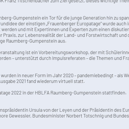
ÖK Franz Titschenbacher zum Ziel gesetzt, dieses wichtige Them
mberg-Gumpenstein ein Tor für die junge Generation hin zu sp
undidee der einstigen „Frauenberger Europatage“ wurde auch 
ckt werden und mit Expertinnen und Experten zum einen diskuti
 Praxis, zur Lebensrealität der Land- und Forstwirtschaft u
tage Raumberg-Gumpenstein aus.
eranstaltung ist ein Vorbereitungsworkshop, der mit Schülerinn
werden – unterstützt durch Impulsreferaten – die Themen und Fr
rden in neuer Form im Jahr 2020 – pandemiebedingt – als Web
usgabe 2021 fand wiederum virtuell statt.
opatage 2022 in der HBLFA Raumberg-Gumpenstein stattfinden.
präsidentin Ursula von der Leyen und der Präsidentin des Eu
ore Gewessler, Bundesminister Norbert Totschnig und Bundesmi